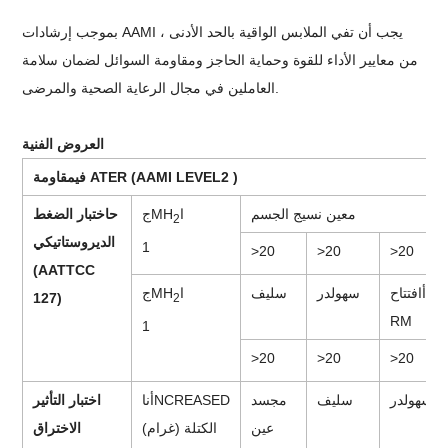
بموجب إرشادات AAMI ، يجب أن تفي الملابس الواقية بالحد الأدنى
من معايير الأداء للقوة وحماية الحاجز ومقاومة السوائل لضمان سلامة
العاملين في مجال الرعاية الصحية والمرضى.
العروض الفنية
)
2
مقاومة ATER (AAMI LEVEL
في
م
عين نسيج الجسم
ا
MH
ج
ح
اختبار الضغط
2
الديروستاتيكي
1
>
20
>
20
>
20
(AATTCC
أ
افتتاح
س
هولدر
س
ليف
ا
MH
ج
127)
2
RM
1
>
20
>
20
>
20
س
هولدر
س
ليف
م
جسد
NCREASED
أنا
اختبار التأثير
عين
الكتلة (غرام)
الاختراق