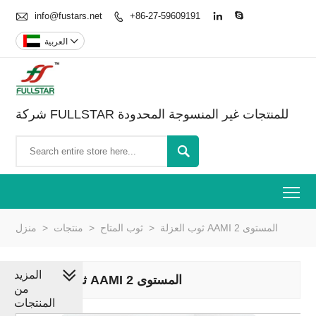

info@fustars.net
+86-27-59609191




العربية
شركة FULLSTAR للمنتجات غير المنسوجة المحدودة

To
ثوب العزلة AAMI المستوى 2
>
ثوب المتاح
>
منتجات
>
منزل
المزيد
ثوب العزلة AAMI المستوى 2
من
المنتجات