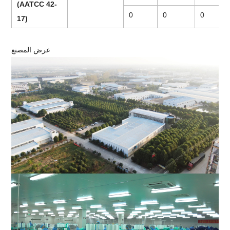
(AATCC 42-
0
0
0
17)
عرض المصنع