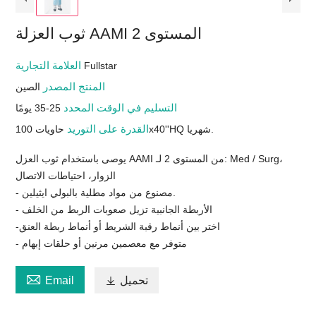
ثوب العزلة AAMI المستوى 2
العلامة التجارية
Fullstar
المنتج المصدر
الصين
التسليم في الوقت المحدد
25-35 يومًا
القدرة على التوريد
حاويات 100x40''HQ شهريا.
يوصى باستخدام ثوب العزل AAMI من المستوى 2 لـ: Med / Surg،
الزوار، احتياطات الاتصال
- مصنوع من مواد مطلية بالبولي ايثيلين.
- الأربطة الجانبية تزيل صعوبات الربط من الخلف
-اختر بين أنماط رقبة الشريط أو أنماط ربطة العنق
- متوفر مع معصمين مرنين أو حلقات إبهام

تحميل

Email