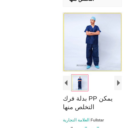
بدلة فرك PP يمكن
التخلص منها
العلامة التجارية
Fullstar