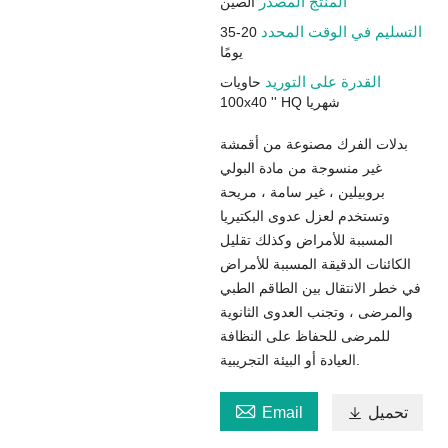
المنتج المصدر
الصين
التسليم في الوقت المحدد
20-35
يومًا
القدرة على التوريد
حاويات
100x40 '' HQ شهريا
بدلات الفرك مصنوعة من أقمشة
غير منسوجة من مادة البولي
بروبيلين ، غير سامة ، مريحة
وتستخدم لعزل عدوى البكتيريا
المسببة للأمراض وكذلك تقليل
الكائنات الدقيقة المسببة للأمراض
في خطر الانتقال بين الطاقم الطبي
والمرضى ، وتجنب العدوى الثانوية
للمرضى للحفاظ على النظافة
العيادة أو البيئة التجريبية.

تحميل

Email