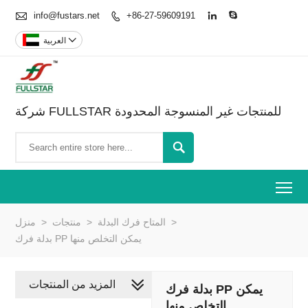

info@fustars.net
+86-27-59609191




العربية
شركة FULLSTAR للمنتجات غير المنسوجة المحدودة

To
>
المتاح فرك البدلة
>
منتجات
>
منزل
بدلة فرك PP يمكن التخلص منها
المزيد من المنتجات
بدلة فرك PP يمكن
التخلص منها