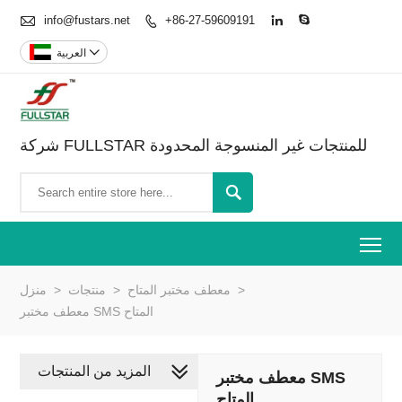

info@fustars.net
+86-27-59609191




العربية
شركة FULLSTAR للمنتجات غير المنسوجة المحدودة

To
>
معطف مختبر المتاح
>
منتجات
>
منزل
معطف مختبر SMS المتاح
المزيد من المنتجات
معطف مختبر SMS
المتاح