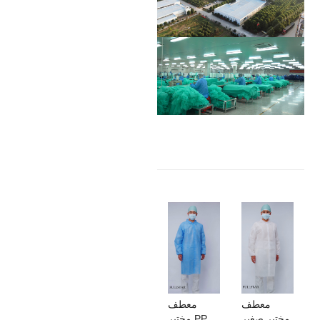
معطف
معطف
مختبر صغير
مختبر PP