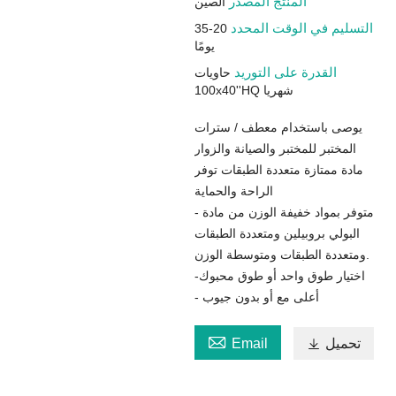
المنتج المصدر
الصين
التسليم في الوقت المحدد
20-35
يومًا
القدرة على التوريد
حاويات
100x40''HQ شهريا
يوصى باستخدام معطف / ​​سترات
المختبر للمختبر والصيانة والزوار
مادة ممتازة متعددة الطبقات توفر
الراحة والحماية
- متوفر بمواد خفيفة الوزن من مادة
البولي بروبيلين ومتعددة الطبقات
ومتعددة الطبقات ومتوسطة الوزن.
-اختيار طوق واحد أو طوق محبوك
- أعلى مع أو بدون جيوب

تحميل

Email