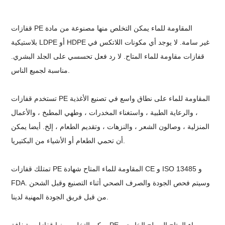
قفازات PE المقاومة للماء يمكن التخلص منها مصنوعة من مادة
بلاستيكية LDPE أو HDPE غير سامة. لا يوجد أي مكونات اللاتكس في
قفازات مقاومة للماء المتاح. لا رد فعل تحسسي على الجلد البشري.
مناسبة لجميع الناس.
تستخدم قفازات PE المقاومة للماء على نطاق واسع في تصنيع الأغذية
، والرعاية الطبية ، واستغناء المخدرات ، وطهي المطبخ ، والأعمال
المنزلية ، وصالون الشعر ، والنزهات ، وتقديم الطعام ، إلخ. أيضا يمكن
أن تحمي الطعام أو الأشياء من البكتيريا.
تمتلك قفازات PE المقاومة للماء المتاح شهادة CE و ISO 13485 و
FDA. وسيتم فحص الجودة والصرف الصحي أثناء التصنيع وقبل الشحن
من قبل فريق الجودة المهنية لدينا.