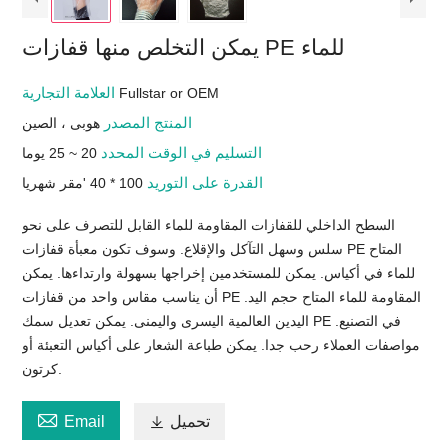
يمكن التخلص منها قفازات PE للماء
العلامة التجارية
Fullstar or OEM
المنتج المصدر
هوبى ، الصين
التسليم في الوقت المحدد
20 ~ 25 يوما
القدرة على التوريد
100 * 40 'مقر شهريا
السطح الداخلي للقفازات المقاومة للماء القابل للتصرف على نحو
سلس وسهل التآكل والإقلاع. وسوف تكون معبأة قفازات PE المتاح
للماء في أكياس. يمكن للمستخدمين إخراجها بسهولة وارتداءها. يمكن
أن يناسب مقاس واحد من قفازات PE المقاومة للماء المتاح حجم اليد.
اليدين العالمية اليسرى واليمنى. يمكن تعديل سمك PE في التصنيع.
مواصفات العملاء رحب جدا. يمكن طباعة الشعار على أكياس التعبئة أو
كرتون.

تحميل

Email