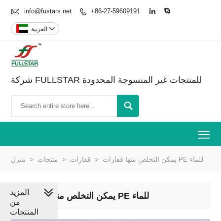

info@fustars.net
+86-27-59609191




العربية
شركة FULLSTAR للمنتجات غير المنسوجة المحدودة

To
يمكن التخلص منها قفازات PE للماء
>
قفازات
>
منتجات
>
منزل
المزيد
يمكن التخلص منها قفازات PE للماء
من
المنتجات