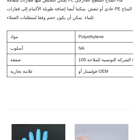
يمكن التخلص منها قفازات شفافة PE ماء المتاح السطح الخارجي
عادي أو تنقش. يمكننا أيضا إضافة طويلة الأكمام إلى قفازات PE المتاح
للماء. يمكن أن يكون حجم وفقا لمتطلبات العملاء.
olyethylene
P
مواد
NA
أسلوب
100
صفقة
فولستار أو OEM
علامة تجارية