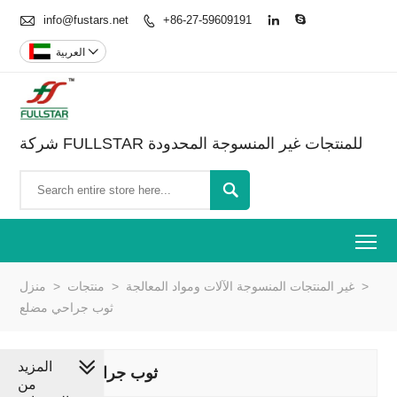

info@fustars.net
+86-27-59609191




العربية
شركة FULLSTAR للمنتجات غير المنسوجة المحدودة

To
>
غير المنتجات المنسوجة الآلات ومواد المعالجة
>
منتجات
>
منزل
ثوب جراحي مضلع
المزيد
ثوب جراحي مضلع
من