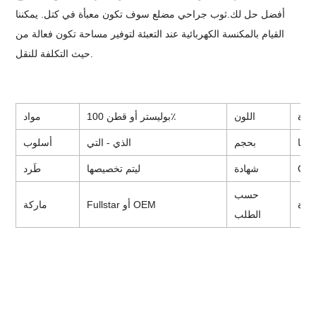
أفضل حل لك.
ثوب جراحي مضلع
سوف تكون معبأة في كتل. يمكننا
القيام بالمكنسة الكهربائية عند التعبئة لتوفير مساحة تكون فعالة من
حيث التكلفة للنقل.
عددة
اللون
بوليستر أو قطن 100٪
مواد
يصها
بحجم
الذي - التي
أسلوب
CE 
شهادة
ليتم تخصيصها
طَرد
حسب
فرة
Fullstar أو OEM
ماركة
الطلب