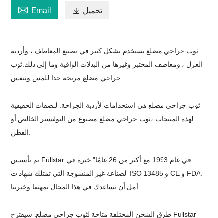

تحميل

Email
ثوب جراحي مضلع
يستخدم بشكل كبير في تصنيع المعاطف ، وأردية
العزل ، ومعاطف المختبر وغيرها من البدلات الواقية وما إلى ذلك.
ثوب
مريحة جدا للمس وتنفس.
جراحي مضلع
ثوب جراحي مضلع
هي استخدامات لأردية الجراحة. للصفات الحقيقية
لهذه المنتجات ،
ثوب جراحي مضلع
مصنوع من البوليستر الخالص أو
القطن.
تم تأسيس Fullstar في عام 1993 مع أكثر من 26 عامًا
"
خبرة في
الصناعة غير المنسوجة التي تمتلك شهادات ISO 13485 و CE و FDA.
آمل أن نساعدك في هذا المجال بمهنتنا وخبرتنا.
طرق الشحن المختلفة متاحة ل
ثوب جراحي مضلع
. سيقترح Fullstar