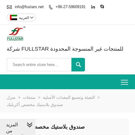

info@fustars.net
+86-27-59609191




العربية
شركة FULLSTAR للمنتجات غير المنسوجة المحدودة

To
>
التعبئة وتصنيع المعدات الأصلية
>
منتجات
>
منزل
صندوق بلاستيك مخصص أكريليك
المزيد
صندوق بلاستيك مخصص أكريليك
من