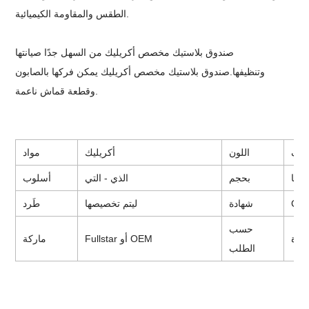
الطقس والمقاومة الكيميائية.
صندوق بلاستيك مخصص أكريليك
من السهل جدًا صيانتها
وتنظيفها.
صندوق بلاستيك مخصص أكريليك
يمكن فركها بالصابون
وقطعة قماش ناعمة.
اف
اللون
أكريليك
مواد
يصها
بحجم
الذي - التي
أسلوب
CE 
شهادة
ليتم تخصيصها
طَرد
حسب
فرة
Fullstar أو OEM
ماركة
الطلب