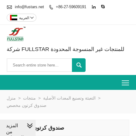

info@fustars.net
+86-27-59609191




العربية
شركة FULLSTAR للمنتجات غير المنسوجة المحدودة

To
>
التعبئة وتصنيع المعدات الأصلية
>
منتجات
>
منزل
صندوق كرتون مخصص
المزيد
صندوق كرتون مخصص
من