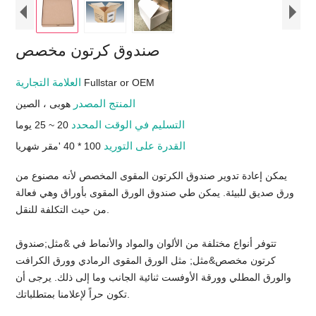
صندوق كرتون مخصص
العلامة التجارية
Fullstar or OEM
المنتج المصدر
هوبى ، الصين
التسليم في الوقت المحدد
20 ~ 25 يوما
القدرة على التوريد
100 * 40 'مقر شهريا
يمكن إعادة تدوير صندوق الكرتون المقوى المخصص لأنه مصنوع من
ورق صديق للبيئة. يمكن طي صندوق الورق المقوى بأوراق وهي فعالة
من حيث التكلفة للنقل.
تتوفر أنواع مختلفة من الألوان والمواد والأنماط في &مثل;صندوق
كرتون مخصص&مثل; مثل الورق المقوى الرمادي وورق الكرافت
والورق المطلي وورقة الأوفست ثنائية الجانب وما إلى ذلك. يرجى أن
تكون حراً لإعلامنا بمتطلباتك.