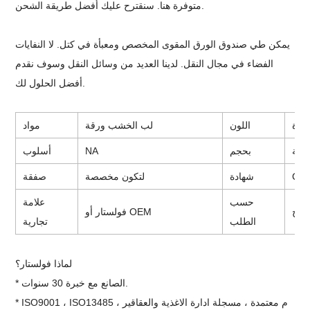
متوفرة هنا. سنقترح عليك أفضل طريقة الشحن.
يمكن طي صندوق الورق المقوى المخصص ومعبأة في كتل. لا النفايات
الفضاء في مجال النقل. لدينا العديد من وسائل النقل وسوف نقدم
أفضل الحلول لك.
عددة
اللون
لب الخشب ورقة
مواد
صصة
بحجم
NA
أسلوب
شهادة
لتكون مخصصة
صفقة
حسب
علامة
متاح
فولستار أو OEM
الطلب
تجارية
لماذا فولستار؟
* الصانع مع خبرة 30 سنوات.
* ISO9001 ، ISO13485 ، م معتمدة ، مسجلة ادارة الاغذية والعقاقير